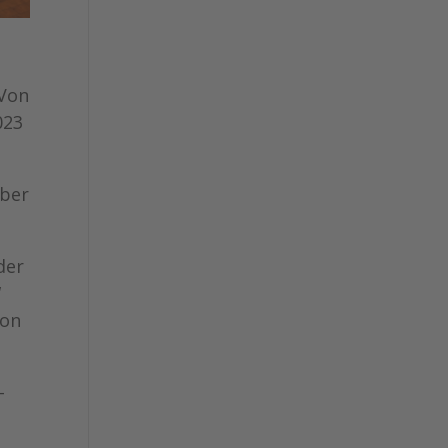
 Von
023
über
der
“
von
-
o