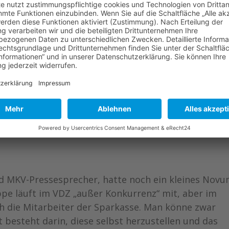
in
444,44 Euro
Foto: Katz
z-Gold Rheydt
555,55 Euro
d MKV-Pressesprecher, hatte noch ein kleines Nov
ppe läuft im VDZ „außer Konkurrenz“ mit, aber im
ch die Mitarbeiter der Sparkasse. Man könne zwar
 besteht darin, diese selbst herzustellen und das