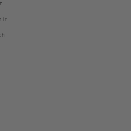
t
 in
ch