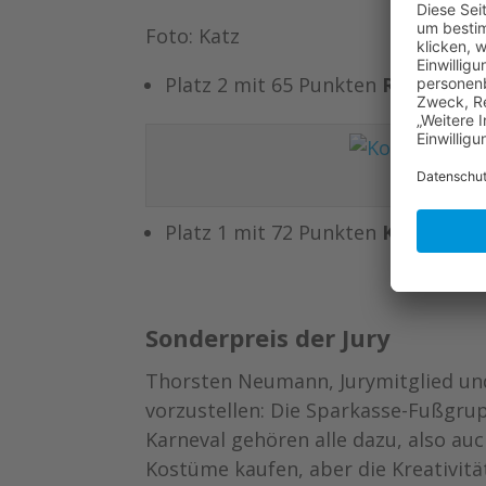
Foto: Katz
Platz 2 mit 65 Punkten
Reha-Vere
Platz 1 mit 72 Punkten
KG Schwar
Sonderpreis der Jury
Thorsten Neumann, Jurymitglied un
vorzustellen: Die Sparkasse-Fußgru
Karneval gehören alle dazu, also au
Kostüme kaufen, aber die Kreativität