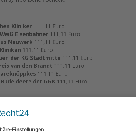
hen Kliniken
111,11 Euro
 Weiß Eisenbahner
111,11 Euro
aus Neuwerk
111,11 Euro
Kliniken
111,11 Euro
uen der KG Stadtmitte
111,11 Euro
reis van den Brandt
111,11 Euro
aareknöppkes
111,11 Euro
n Rudeldeere der GGK
111,11 Euro
reis Boer/Gormanns
333,33 Euro