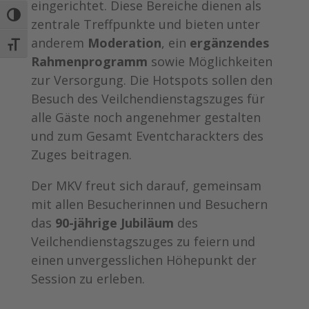
eingerichtet. Diese Bereiche dienen als
Umschalten auf hohe Kontraste
zentrale Treffpunkte und bieten unter
anderem
Moderation
, ein
ergänzendes
Schrift vergrößern
Rahmenprogramm
sowie Möglichkeiten
zur Versorgung. Die Hotspots sollen den
Besuch des Veilchendienstagszuges für
alle Gäste noch angenehmer gestalten
und zum Gesamt Eventcharackters des
Zuges beitragen.
Der MKV freut sich darauf, gemeinsam
mit allen Besucherinnen und Besuchern
das
90-jährige Jubiläum
des
Veilchendienstagszuges zu feiern und
einen unvergesslichen Höhepunkt der
Session zu erleben.