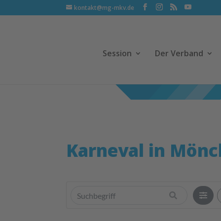
kontakt@mg-mkv.de
Session
Der Verband
Karneval in Mön