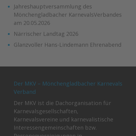
Jahreshauptversammlung des
Mönchengladbacher KarnevalsVerbandes
am 20.05.2026
Närrischer Landtag 2026
Glanzvoller Hans-Lindemann Ehrenabend
Der MKV – Mönchengladbacher Karnevals
Verband
Der MKV ist die Dachorganisation für
Karnevalsgesellschaften,
Karnevalsvereine und karnevalistische
Interessengemeinschaften bzw.
Personenvereinigungen in