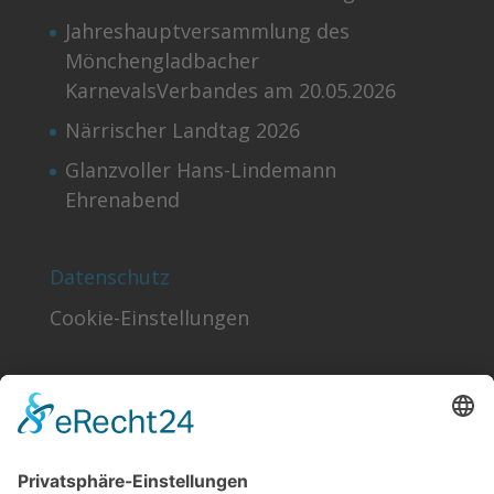
Jahreshauptversammlung des
Mönchengladbacher
KarnevalsVerbandes am 20.05.2026
Närrischer Landtag 2026
Glanzvoller Hans-Lindemann
Ehrenabend
Datenschutz
Cookie-Einstellungen
Finden!