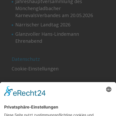
Jahreshauptversammlung des
Mönchengladbacher
KarnevalsVerbandes am 20.05.2026
Närrischer Landtag 2026
Glanzvoller Hans-Lindemann
Ehrenabend
Datenschutz
Cookie-Einstellungen
Finden!
Sonstiges