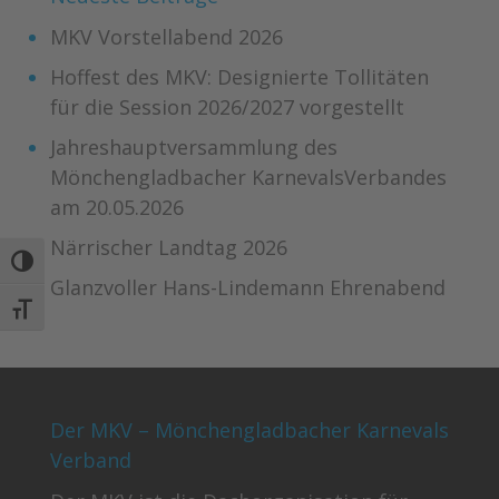
MKV Vorstellabend 2026
Hoffest des MKV: Designierte Tollitäten
für die Session 2026/2027 vorgestellt
Jahreshauptversammlung des
Mönchengladbacher KarnevalsVerbandes
am 20.05.2026
Närrischer Landtag 2026
Umschalten auf hohe Kontraste
Glanzvoller Hans-Lindemann Ehrenabend
Schrift vergrößern
Der MKV – Mönchengladbacher Karnevals
Verband