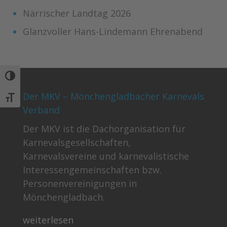
Närrischer Landtag 2026
Glanzvoller Hans-Lindemann Ehrenabend
Umschalten auf hohe Kontraste
Der MKV – Mönchengladbacher Karnevals
Schrift vergrößern
Verband
Der MKV ist die Dachorganisation für
Karnevalsgesellschaften,
Karnevalsvereine und karnevalistische
Interessengemeinschaften bzw.
Personenvereinigungen in
Mönchengladbach.
weiterlesen