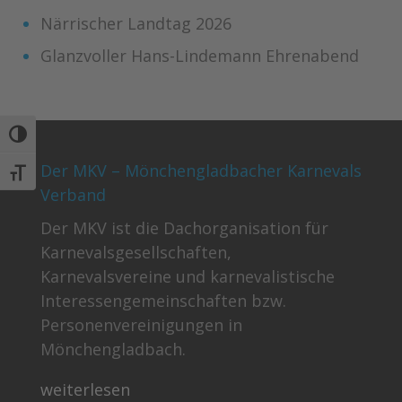
Närrischer Landtag 2026
Glanzvoller Hans-Lindemann Ehrenabend
Umschalten auf hohe Kontraste
Der MKV – Mönchengladbacher Karnevals
Schrift vergrößern
Verband
Der MKV ist die Dachorganisation für
Karnevalsgesellschaften,
Karnevalsvereine und karnevalistische
Interessengemeinschaften bzw.
Personenvereinigungen in
Mönchengladbach.
weiterlesen