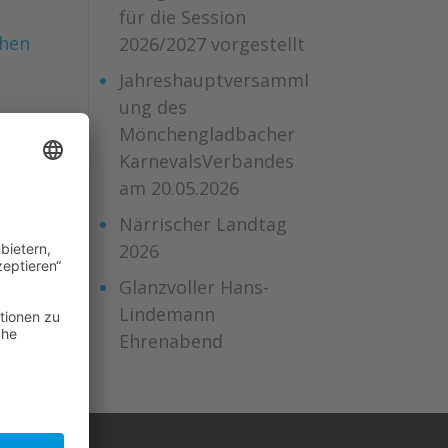
für die Session
ehen
2026/2027 vorgestellt
Jahreshauptversamml
ung des
Mönchengladbacher
KarnevalsVerbandes
am 20.05.2026
Närrischer Landtag
2026
Glanzvoller Hans-
Lindemann
Ehrenabend