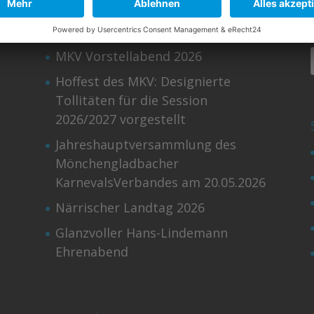
Meldungen
MKV Vorstellabend 2026
Hoffest des MKV: Designierte
Tollitäten für die Session
2026/2027 vorgestellt
Jahreshauptversammlung des
Mönchengladbacher
KarnevalsVerbandes am 20.05.2026
Närrischer Landtag 2026
Glanzvoller Hans-Lindemann
Ehrenabend