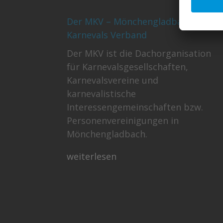
Der MKV – Mönchengladbacher
Karnevals Verband
Der MKV ist die Dachorganisation
für Karnevalsgesellschaften,
Karnevalsvereine und
karnevalistische
Interessengemeinschaften bzw.
Personenvereinigungen in
Mönchengladbach.
weiterlesen